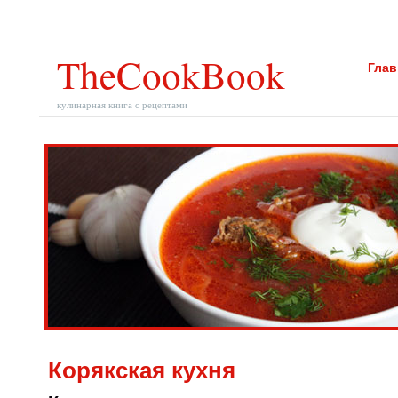
TheCookBook
Глав
кулинарная книга с рецептами
Корякская кухня