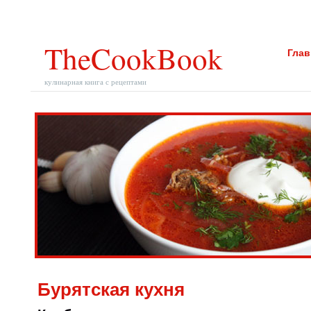
TheCookBook
Глав
кулинарная книга с рецептами
Бурятская кухня